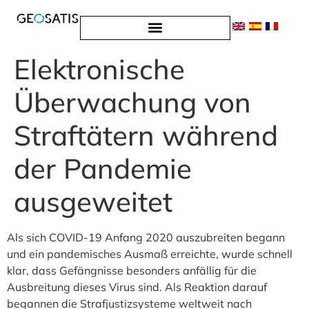
English
(
Englisch
)
Español
(
Spanisch
)
Français
(
Französisch
)
Deutsch
Elektronische
Überwachung von
Straftätern während
der Pandemie
ausgeweitet
Als sich COVID-19 Anfang 2020 auszubreiten begann
und ein pandemisches Ausmaß erreichte, wurde schnell
klar, dass Gefängnisse besonders anfällig für die
Ausbreitung dieses Virus sind. Als Reaktion darauf
begannen die Strafjustizsysteme weltweit nach