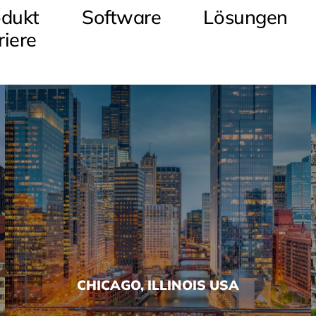
odukt
Software
Lösungen
ançais
(
Französisch
)
Deutsch
riere
CHICAGO, ILLINOIS USA