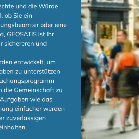
echte und die Würde
, ob Sie ein
gungsbeamter oder eine
d, GEOSATIS ist Ihr
er sichereren und
den entwickelt, um
aben zu unterstützen
erwachungsprogramm
in die Gemeinschaft zu
s Aufgaben wie das
rnung einfacher werden
er zuverlässigen
einhalten.