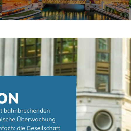
ION
it bahnbrechenden
ronische Überwachung
nfach: die Gesellschaft